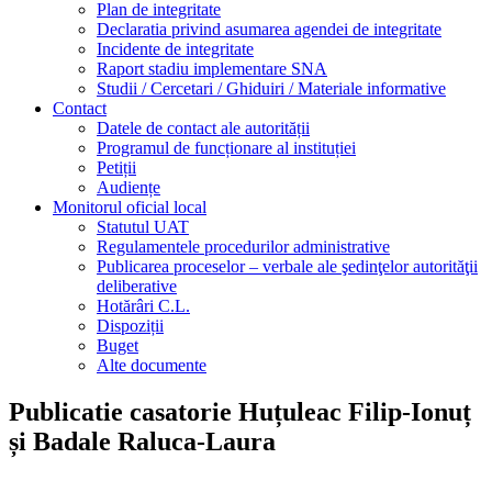
Plan de integritate
Declaratia privind asumarea agendei de integritate
Incidente de integritate
Raport stadiu implementare SNA
Studii / Cercetari / Ghiduiri / Materiale informative
Contact
Datele de contact ale autorității
Programul de funcționare al instituției
Petiții
Audiențe
Monitorul oficial local
Statutul UAT
Regulamentele procedurilor administrative
Publicarea proceselor – verbale ale şedinţelor autorităţii
deliberative
Hotărâri C.L.
Dispoziții
Buget
Alte documente
Publicatie casatorie Huțuleac Filip-Ionuț
și Badale Raluca-Laura