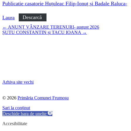
Publicatie casatorie Huțuleac Filip-Ionuț și Badale Raluca-
Laura
Descarcă
Navigare
←
ANUNȚ VÂNZARE TERENURI- august 2026
ȘUTU CONSTANTIN și TACU IOANA
→
postări
Arhiva site vechi
©
2026
Primăria Comunei Frumosu
Sari la conținut
Deschide bara de unelte
Accesibilitate