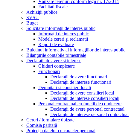
Vânzare terenuri conform legii nr. 17/2014
Facilitati fiscale
Achiziții publice
SVSU
Buget
Solicitare informații de interes public
Informații de interes public
Modele cereri și reclamații
Raport de evaluare
Buletinul informativ al informaţiilor de interes public
Bilanţurile contabile trimestriale
Declaratii de avere si interese
Ghiduri completare
Functionari
Declarații de avere functionari
Declarații de interese functionari
Demnitari si consilieri locali
Declarații de avere consilieri local
Declarații de interese consilieri locali
Personal contractual cu functii de conducere
Declarații de avere personal contractual
Declarații de interese personal contractual
Cereri / formulare tipizate
Comisia paritară
Protecția datelor cu caracter personal