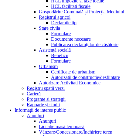
HCL impozite si taxe locale
HCL facilitati fiscale
Gospodărire Comunală și Protecția Mediului
Registrul agricol
Declaratie tip
Stare civila
Formulare
Documente necesare
Publicarea declaraţiilor de căsătorie
Asistență socială
Beneficii
Formulare
Urbanism
Certificate de urbanism
Autorizatii de constructie/desfiintare
Autorizare Activitati Economice
Registru spatii verzi
Carieră
Programe si strategii
Rapoarte și studii
Informații de interes public
Anunțuri
Anunțuri
Licitație masă lemnoasă
Vânzare/Concesionare/Închiriere teren