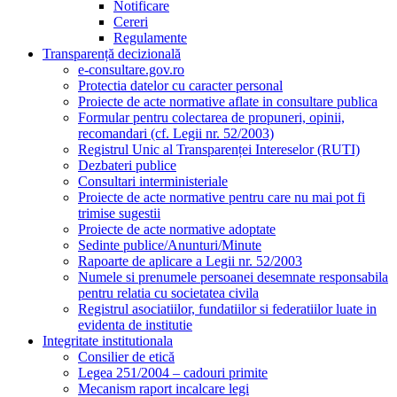
Notificare
Cereri
Regulamente
Transparență decizională
e-consultare.gov.ro
Protectia datelor cu caracter personal
Proiecte de acte normative aflate in consultare publica
Formular pentru colectarea de propuneri, opinii,
recomandari (cf. Legii nr. 52/2003)
Registrul Unic al Transparenței Intereselor (RUTI)
Dezbateri publice
Consultari interministeriale
Proiecte de acte normative pentru care nu mai pot fi
trimise sugestii
Proiecte de acte normative adoptate
Sedinte publice/Anunturi/Minute
Rapoarte de aplicare a Legii nr. 52/2003
Numele si prenumele persoanei desemnate responsabila
pentru relatia cu societatea civila
Registrul asociatiilor, fundatiilor si federatiilor luate in
evidenta de institutie
Integritate institutionala
Consilier de etică
Legea 251/2004 – cadouri primite
Mecanism raport incalcare legi