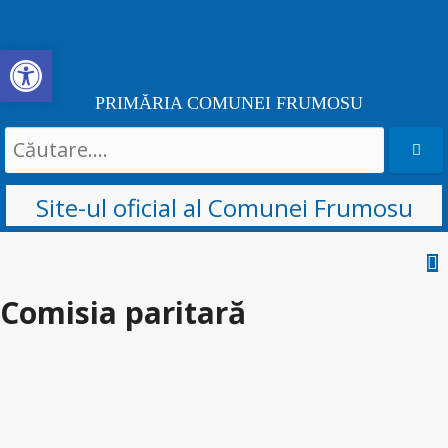
Deschide bara de unelte
PRIMĂRIA COMUNEI FRUMOSU
Search
for:
Site-ul oficial al Comunei Frumosu
Sari
la
Comisia paritară
conținut