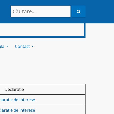
Search
for:
ala
Contact
Declaratie
laratie de interese
laratie de interese