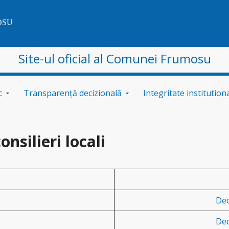
OSU
Site-ul oficial al Comunei Frumosu
c
Transparență decizională
Integritate institution
onsilieri locali
Dec
Dec