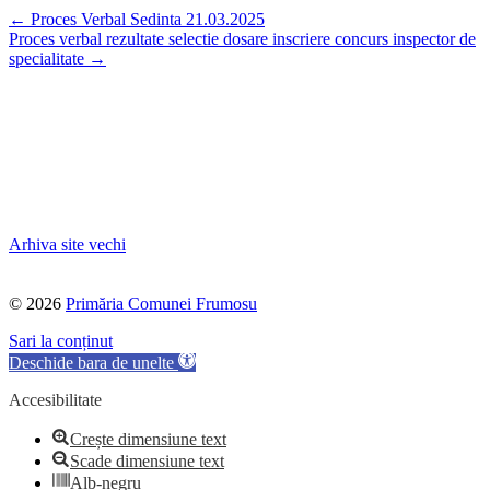
Navigare
←
Proces Verbal Sedinta 21.03.2025
Proces verbal rezultate selectie dosare inscriere concurs inspector de
postări
specialitate
→
Arhiva site vechi
©
2026
Primăria Comunei Frumosu
Sari la conținut
Deschide bara de unelte
Accesibilitate
Crește dimensiune text
Scade dimensiune text
Alb-negru