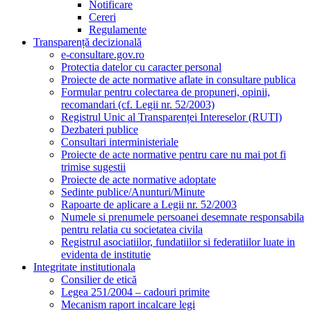
Notificare
Cereri
Regulamente
Transparență decizională
e-consultare.gov.ro
Protectia datelor cu caracter personal
Proiecte de acte normative aflate in consultare publica
Formular pentru colectarea de propuneri, opinii,
recomandari (cf. Legii nr. 52/2003)
Registrul Unic al Transparenței Intereselor (RUTI)
Dezbateri publice
Consultari interministeriale
Proiecte de acte normative pentru care nu mai pot fi
trimise sugestii
Proiecte de acte normative adoptate
Sedinte publice/Anunturi/Minute
Rapoarte de aplicare a Legii nr. 52/2003
Numele si prenumele persoanei desemnate responsabila
pentru relatia cu societatea civila
Registrul asociatiilor, fundatiilor si federatiilor luate in
evidenta de institutie
Integritate institutionala
Consilier de etică
Legea 251/2004 – cadouri primite
Mecanism raport incalcare legi