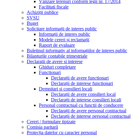
Vânzare terenuri conform legii nr. 17/2014
Facilitati fiscale
Achiziții publice
SVSU
Buget
Solicitare informații de interes public
Informații de interes public
Modele cereri și reclamații
Raport de evaluare
Buletinul informativ al informaţiilor de interes public
Bilanţurile contabile trimestriale
Declaratii de avere si interese
Ghiduri completare
Functionari
Declarații de avere functionari
Declarații de interese functionari
Demnitari si consilieri locali
Declarații de avere consilieri local
Declarații de interese consilieri locali
Personal contractual cu functii de conducere
Declarații de avere personal contractual
Declarații de interese personal contractual
Cereri / formulare tipizate
Comisia paritară
Protecția datelor cu caracter personal