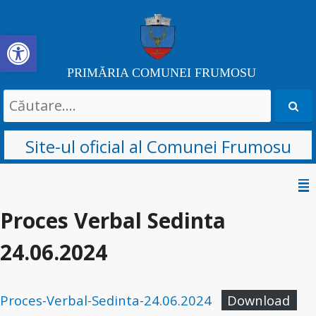
Deschide bara de unelte
PRIMĂRIA COMUNEI FRUMOSU
Search
for:
Site-ul oficial al Comunei Frumosu
Sari
la
Proces Verbal Sedinta
conținut
24.06.2024
Proces-Verbal-Sedinta-24.06.2024
Download