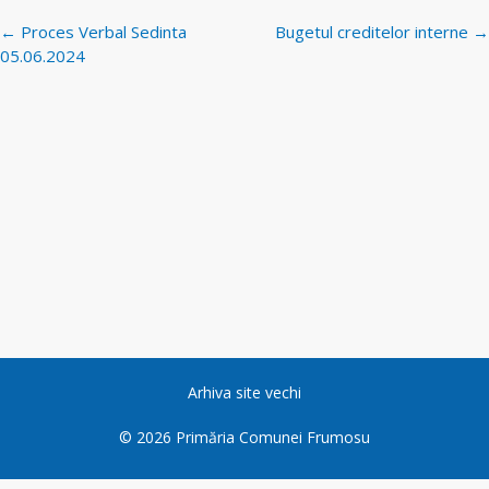
Navigare
←
Proces Verbal Sedinta
Bugetul creditelor interne
→
postări
05.06.2024
Arhiva site vechi
©
2026
Primăria Comunei Frumosu