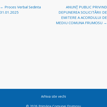
Navigare
←
Proces Verbal Sedinta
ANUNŢ PUBLIC PRIVIND
postări
31.01.2025
DEPUNEREA SOLICITĂRII DE
EMITERE A ACORDULUI DE
MEDIU COMUNA FRUMOSU
→
Arhiva site vechi
©
2026
Primăria Comunei Frumosu