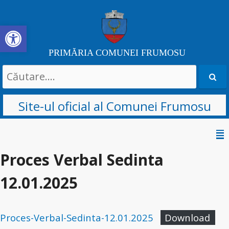
Deschide bara de unelte
PRIMĂRIA COMUNEI FRUMOSU
Search
for:
Site-ul oficial al Comunei Frumosu
Sari
la
Proces Verbal Sedinta
conținut
12.01.2025
Proces-Verbal-Sedinta-12.01.2025
Download