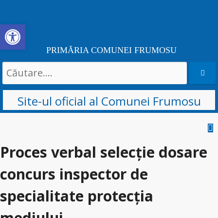
Deschide bara de unelte
PRIMĂRIA COMUNEI FRUMOSU
Search
for:
Site-ul oficial al Comunei Frumosu
Sari
la
Proces verbal selecție dosare
conținut
concurs inspector de
specialitate protecția
mediului