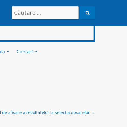
Search
for:
ala
Contact
 de afisare a rezultatelor la selectia dosarelor
→