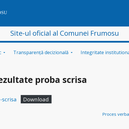
OSU
Site-ul oficial al Comunei Frumosu
c
Transparență decizională
Integritate institution
ezultate proba scrisa
-scrisa
Download
Proces verbal