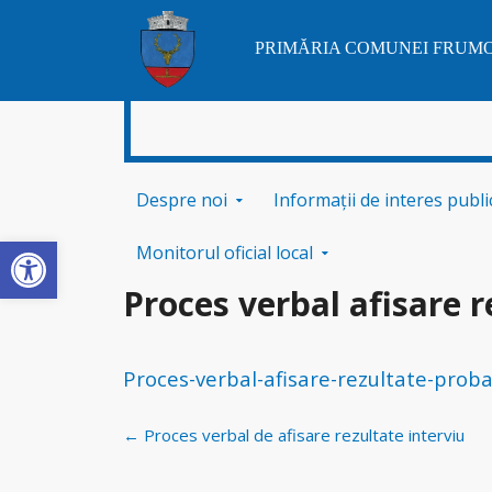
PRIMĂRIA COMUNEI FRUM
Sari la conținut
Despre noi
Informații de interes publi
Deschide bara de unelte
Monitorul oficial local
Proces verbal afisare r
Proces-verbal-afisare-rezultate-proba
Navigare
←
Proces verbal de afisare rezultate interviu
postări