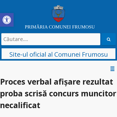
Deschide bara de unelte
PRIMĂRIA COMUNEI FRUMOSU
Search
for:
Site-ul oficial al Comunei Frumosu
Sari
la
Proces verbal afișare rezultat
conținut
proba scrisă concurs muncitor
necalificat