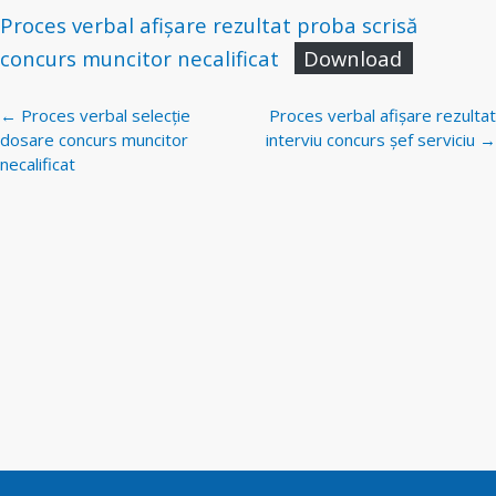
Proces verbal afișare rezultat proba scrisă
concurs muncitor necalificat
Download
Navigare
←
Proces verbal selecție
Proces verbal afișare rezultat
postări
dosare concurs muncitor
interviu concurs șef serviciu
→
necalificat