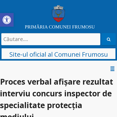
Deschide bara de unelte
PRIMĂRIA COMUNEI FRUMOSU
Search
for:
Site-ul oficial al Comunei Frumosu
Sari
la
Proces verbal afișare rezultat
conținut
interviu concurs inspector de
specialitate protecția
mediului.