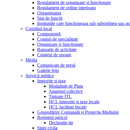
Regulament de organizare și funcționare
Regulament de ordine interioara
Organigrama
Stat de funcții
Institutiile care functioneaza sub subordinea sau auto
Consiliul local
Componență
Comisii de specialitate
Organizare și funcționare
Rapoarte de activitate
Cetațeni de onoare
Media
Comunicate de presă
Galerie foto
Servicii publice
Impozite si taxe
Modalitati de Plata
Anunțuri colective
Tipizate ITL
HCL impozite si taxe locale
HCL facilitati fiscale
Gospodărire Comunală și Protecția Mediului
Registrul agricol
Declaratie tip
Stare civila