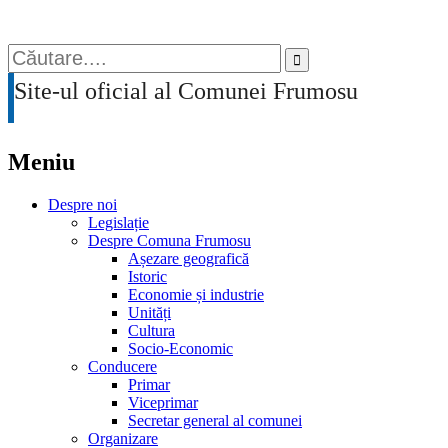
PRIMĂRIA COMUNEI FRUMOSU
Search
for:
Site-ul oficial al Comunei Frumosu
Meniu
Sari
Despre noi
la
Legislație
conținut
Despre Comuna Frumosu
Așezare geografică
Istoric
Economie și industrie
Unități
Cultura
Socio-Economic
Conducere
Primar
Viceprimar
Secretar general al comunei
Organizare