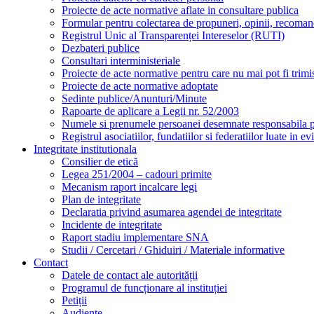
Proiecte de acte normative aflate in consultare publica
Formular pentru colectarea de propuneri, opinii, recomand
Registrul Unic al Transparenței Intereselor (RUTI)
Dezbateri publice
Consultari interministeriale
Proiecte de acte normative pentru care nu mai pot fi trimis
Proiecte de acte normative adoptate
Sedinte publice/Anunturi/Minute
Rapoarte de aplicare a Legii nr. 52/2003
Numele si prenumele persoanei desemnate responsabila pen
Registrul asociatiilor, fundatiilor si federatiilor luate in ev
Integritate institutionala
Consilier de etică
Legea 251/2004 – cadouri primite
Mecanism raport incalcare legi
Plan de integritate
Declaratia privind asumarea agendei de integritate
Incidente de integritate
Raport stadiu implementare SNA
Studii / Cercetari / Ghiduiri / Materiale informative
Contact
Datele de contact ale autorității
Programul de funcționare al instituției
Petiții
Audiențe