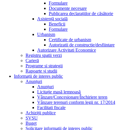
Formulare
Documente necesare
Publicarea declaraţiilor de căsătorie
Asistență socială
Beneficii
Formulare
Urbanism
Certificate de urbanism
Autorizatii de constructie/desfiintare
Autorizare Activitati Economice
Registru spatii verzi
Carieră
Programe si strategii
Rapoarte și studii
Informații de interes public
Anunțuri
Anunțuri
Licitație masă lemnoasă
Vânzare/Concesionare/Închiriere teren
Vânzare terenuri conform legii nr. 17/2014
Facilitati fiscale
Achiziții publice
SVSU
Buget
Solicitare informații de interes public