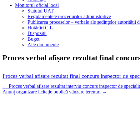
Monitorul oficial local
Statutul UAT
Regulamentele procedurilor administrative
Publicarea proceselor – verbale ale şedinţelor autorităţii d
Hotărâri C.L.
Dispoziții
Buget
Alte documente
Proces verbal afișare rezultat final concur
Proces verbal afișare rezultat final concurs inspector de spec
Navigare
←
Proces verbal afișare rezultat interviu concurs inspector de speciali
Anunț organizare licitație publică vânzare terenuri
→
postări