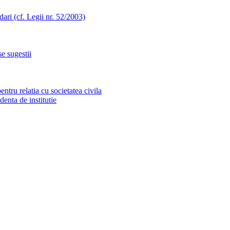
ari (cf. Legii nr. 52/2003)
e sugestii
tru relatia cu societatea civila
identa de institutie