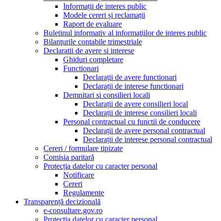
Informații de interes public
Modele cereri și reclamații
Raport de evaluare
Buletinul informativ al informaţiilor de interes public
Bilanţurile contabile trimestriale
Declaratii de avere si interese
Ghiduri completare
Functionari
Declarații de avere functionari
Declarații de interese functionari
Demnitari si consilieri locali
Declarații de avere consilieri local
Declarații de interese consilieri locali
Personal contractual cu functii de conducere
Declarații de avere personal contractual
Declarații de interese personal contractual
Cereri / formulare tipizate
Comisia paritară
Protecția datelor cu caracter personal
Notificare
Cereri
Regulamente
Transparență decizională
e-consultare.gov.ro
Protectia datelor cu caracter personal