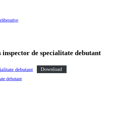
eliberative
s inspector de specialitate debutant
ialitate debutant
Download
tate debutant