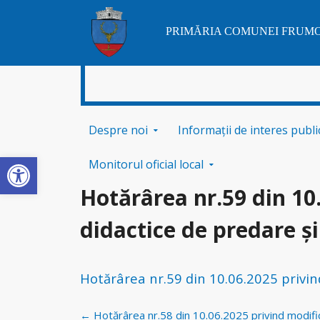
PRIMĂRIA COMUNEI FRUM
Sari la conținut
Despre noi
Informații de interes publi
Deschide bara de unelte
Monitorul oficial local
Hotărârea nr.59 din 10
didactice de predare și
Hotărârea nr.59 din 10.06.2025 privin
Navigare
←
Hotărârea nr.58 din 10.06.2025 privind modific