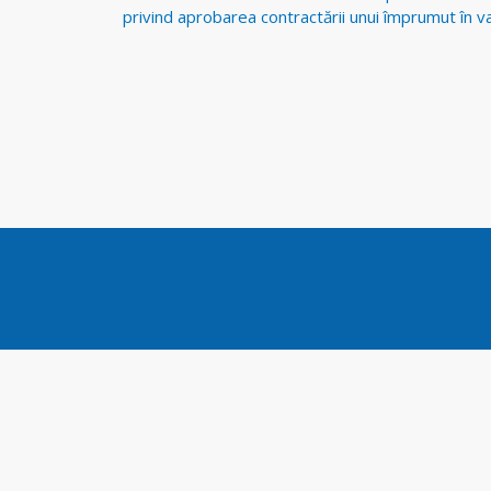
postări
privind aprobarea contractării unui împrumut în v