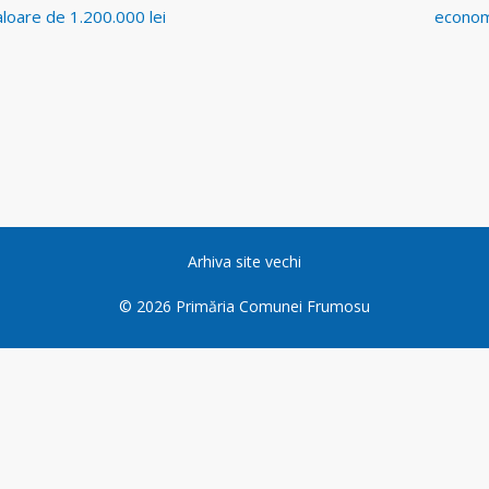
aloare de 1.200.000 lei
economi
Arhiva site vechi
©
2026
Primăria Comunei Frumosu