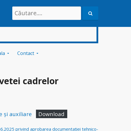
Search
for:
ala
Contact
vetei cadrelor
 și auxiliare
Download
06.2025 privind aprobarea documentației tehnico-