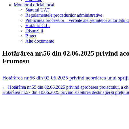
Monitorul oficial local
Statutul UAT
Regulamentele procedurilor administrative
Publicarea proceselor – verbale ale şedinţelor autorităţii d
Hotărâri C.L.
Dispoziții
Buget
Alte documente
Hotărârea nr.56 din 02.06.2025 privind ac
Frumosu
Hotărârea nr.56 din 02.06.2025 privind acordarea unui spri
Navigare
←
Hotărârea nr.55 din 02.06.2025 privind aprobarea proiectului, a chelt
Hotărârea nr.57 din 10.06.2025 privind stabilirea destinaţiei şi preţul
postări