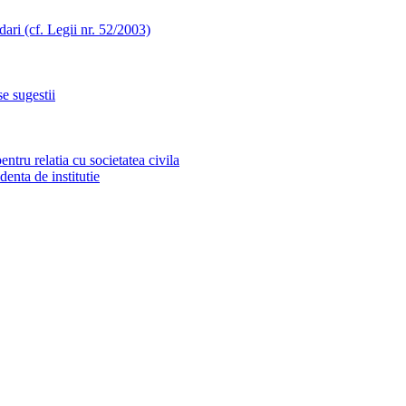
ari (cf. Legii nr. 52/2003)
e sugestii
tru relatia cu societatea civila
identa de institutie