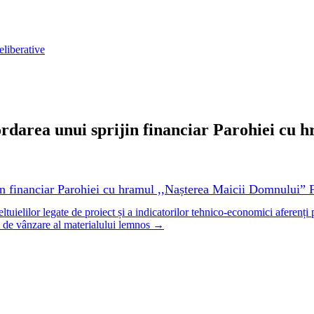
eliberative
ordarea unui sprijin financiar Parohiei cu 
jin financiar Parohiei cu hramul ,,Nașterea Maicii Domnului”
uielilor legate de proiect și a indicatorilor tehnico-economici aferenți 
ui de vânzare al materialului lemnos
→