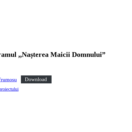
hramul ,,Nașterea Maicii Domnului”
 Frumosu
Download
proiectului