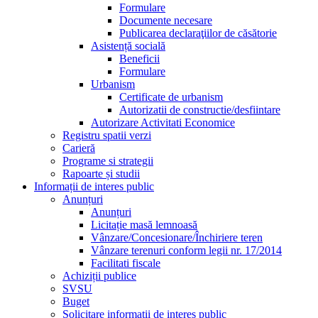
Formulare
Documente necesare
Publicarea declaraţiilor de căsătorie
Asistență socială
Beneficii
Formulare
Urbanism
Certificate de urbanism
Autorizatii de constructie/desfiintare
Autorizare Activitati Economice
Registru spatii verzi
Carieră
Programe si strategii
Rapoarte și studii
Informații de interes public
Anunțuri
Anunțuri
Licitație masă lemnoasă
Vânzare/Concesionare/Închiriere teren
Vânzare terenuri conform legii nr. 17/2014
Facilitati fiscale
Achiziții publice
SVSU
Buget
Solicitare informații de interes public