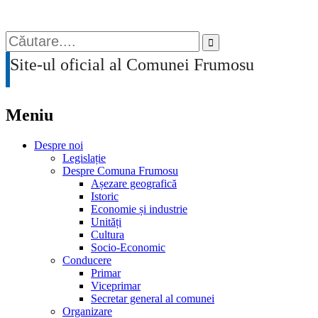
PRIMĂRIA COMUNEI FRUMOSU
Search
for:
Site-ul oficial al Comunei Frumosu
Meniu
Sari
Despre noi
la
Legislație
conținut
Despre Comuna Frumosu
Așezare geografică
Istoric
Economie și industrie
Unități
Cultura
Socio-Economic
Conducere
Primar
Viceprimar
Secretar general al comunei
Organizare