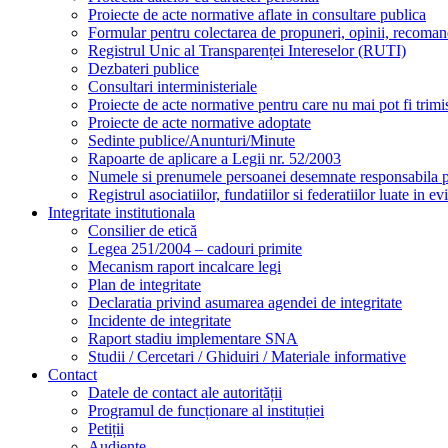
Proiecte de acte normative aflate in consultare publica
Formular pentru colectarea de propuneri, opinii, recomand
Registrul Unic al Transparenței Intereselor (RUTI)
Dezbateri publice
Consultari interministeriale
Proiecte de acte normative pentru care nu mai pot fi trimis
Proiecte de acte normative adoptate
Sedinte publice/Anunturi/Minute
Rapoarte de aplicare a Legii nr. 52/2003
Numele si prenumele persoanei desemnate responsabila pen
Registrul asociatiilor, fundatiilor si federatiilor luate in ev
Integritate institutionala
Consilier de etică
Legea 251/2004 – cadouri primite
Mecanism raport incalcare legi
Plan de integritate
Declaratia privind asumarea agendei de integritate
Incidente de integritate
Raport stadiu implementare SNA
Studii / Cercetari / Ghiduiri / Materiale informative
Contact
Datele de contact ale autorității
Programul de funcționare al instituției
Petiții
Audiențe