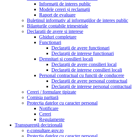
Informații de interes public
Modele cereri și reclamații
Raport de evaluare
Buletinul informativ al informaţiilor de interes public
Bilanţurile contabile trimestriale
Declaratii de avere si interese
Ghiduri completare
Functionari
Declarații de avere functionari
Declarații de interese functionari
Demnitari si consilieri locali
Declarații de avere consilieri local
Declarații de interese consilieri locali
Personal contractual cu functii de conducere
Declarații de avere personal contractual
Declarații de interese personal contractual
Cereri / formulare tipizate
Comisia paritară
Protecția datelor cu caracter personal
Notificare
Cereri
Regulamente
Transparență decizională
e-consultare.gov.ro
Protectia datelor cu caracter personal