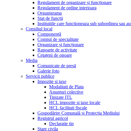
Regulament de organizare și funcționare
Regulament de ordine interioara
Organigrama
Stat de funcții
Institutiile care functioneaza sub subordinea sau auto
Consiliul local
Componență
Comisii de specialitate
Organizare și funcționare
Rapoarte de activitate
Cetațeni de onoare
Media
Comunicate de presă
Galerie foto
Servicii publice
Impozite si taxe
Modalitati de Plata
Anunțuri colective
Tipizate ITL
HCL impozite si taxe locale
HCL facilitati fiscale
Gospodărire Comunală și Protecția Mediului
Registrul agricol
Declaratie tip
Stare civila