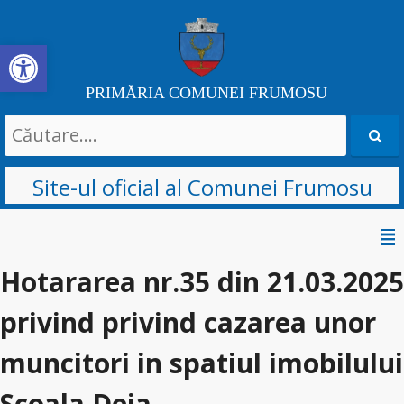
Deschide bara de unelte
PRIMĂRIA COMUNEI FRUMOSU
Search
for:
Site-ul oficial al Comunei Frumosu
Sari
la
Hotararea nr.35 din 21.03.2025
conținut
privind privind cazarea unor
muncitori in spatiul imobilului
Scoala Deia