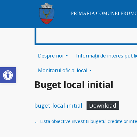
PRIMĂRIA COMUNEI FRUM
Sari la conținut
Despre noi
Informații de interes publi
Deschide bara de unelte
Monitorul oficial local
Buget local initial
buget-local-initial
Download
Navigare
←
Lista obiective investitii bugetul creditelor int
postări