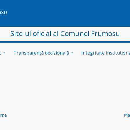
OSU
Site-ul oficial al Comunei Frumosu
c
Transparență decizională
Integritate institution
erne
Pla