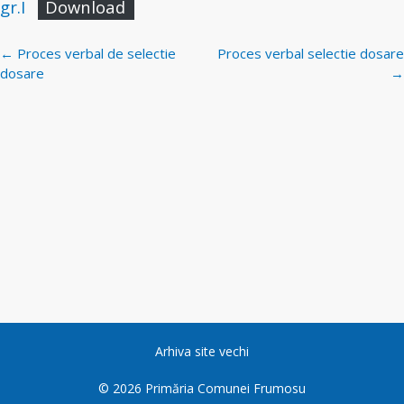
gr.I
Download
Navigare
←
Proces verbal de selectie
Proces verbal selectie dosare
postări
dosare
→
Arhiva site vechi
©
2026
Primăria Comunei Frumosu