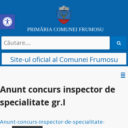
Deschide bara de unelte
PRIMĂRIA COMUNEI FRUMOSU
Search
for:
Site-ul oficial al Comunei Frumosu
Sari
la
Anunt concurs inspector de
conținut
specialitate gr.I
Anunt-concurs-inspector-de-specialitate-