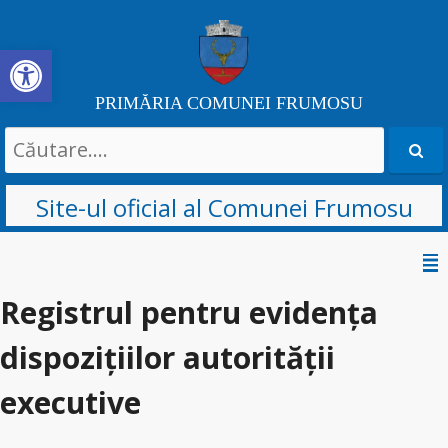
Deschide bara de unelte
PRIMĂRIA COMUNEI FRUMOSU
Search
for:
Site-ul oficial al Comunei Frumosu
Sari
la
Registrul pentru evidența
conținut
dispozițiilor autorității
executive