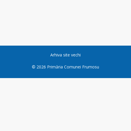
Arhiva site vechi
©
2026
Primăria Comunei Frumosu