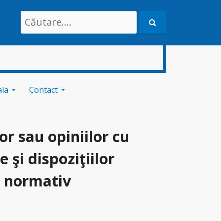
Search
for:
ala
Contact
r sau opiniilor cu
e şi dispoziţiilor
r normativ