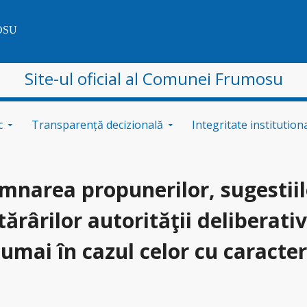
OSU
Site-ul oficial al Comunei Frumosu
c
Transparență decizională
Integritate institution
mnarea propunerilor, sugestiilo
tărârilor autorităţii deliberativ
numai în cazul celor cu caracte