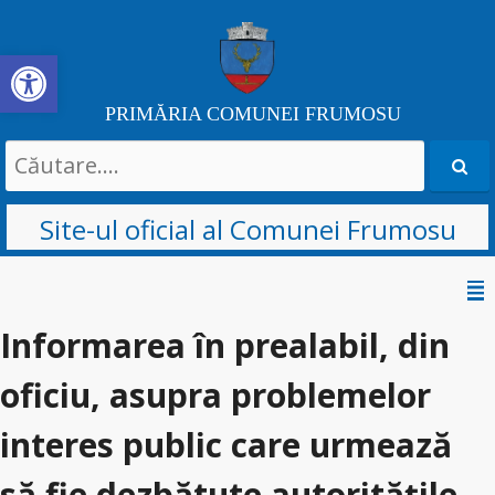
Deschide bara de unelte
PRIMĂRIA COMUNEI FRUMOSU
Search
for:
Site-ul oficial al Comunei Frumosu
Sari
la
Informarea în prealabil, din
conținut
oficiu, asupra problemelor
interes public care urmează
să fie dezbătute autorităţile