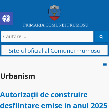
Deschide bara de unelte
PRIMĂRIA COMUNEI FRUMOSU
Search
for:
Site-ul oficial al Comunei Frumosu
Sari
la
Urbanism
conținut
Autorizații de construire
desființare emise in anul 2025